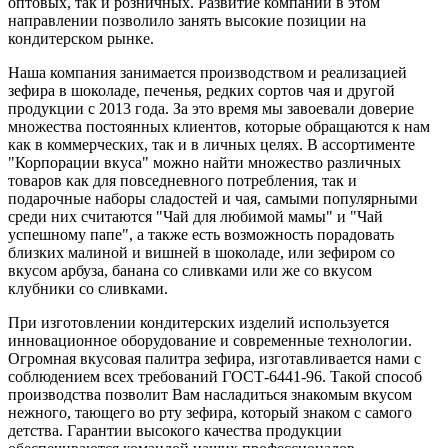
оптовых, так и
розничных.
Развитие компании в этом
направлении позволило занять высокие позиции на
кондитерском рынке.
Наша компания занимается производством и реализацией
зефира в шоколаде, печенья, редких сортов чая и другой
продукции с 2013 года. За это время мы завоевали доверие
множества постоянных клиентов, которые обращаются к нам
как в коммерческих, так и в личных целях. В ассортименте
"Корпорации вкуса" можно найти множество различных
товаров как для повседневного потребления, так и
подарочные
наборы сладостей и чая, самыми популярными
среди них считаются "Чай для любимой мамы" и "Чай
успешному папе", а также есть возможность порадовать
близких малиной и вишней в шоколаде, или зефиром со
вкусом арбуза, банана со сливками или же со вкусом
клубники со сливками.
При изготовлении кондитерских изделий используется
инновационное оборудование и современные технологии.
Огромная вкусовая палитра зефира, изготавливается нами с
соблюдением всех требований ГОСТ-6441-96. Такой способ
производства позволит Вам насладиться знакомым вкусом
нежного, тающего во рту зефира, который знаком с самого
детства. Гарантии высокого качества продукции